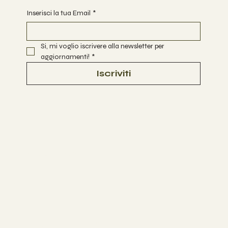
Inserisci la tua Email
*
Si, mi voglio iscrivere alla newsletter per 
aggiornamenti!
*
Iscriviti
Termini e Condizioni
Privacy Policy
Cookie Policy
© 2025 by My Wood Club™. Made with ❤︎
by Frame Studio